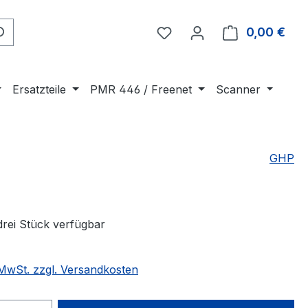
0,00 €
Ware
Ersatzteile
PMR 446 / Freenet
Scanner
GHP
drei Stück verfügbar
. MwSt. zzgl. Versandkosten