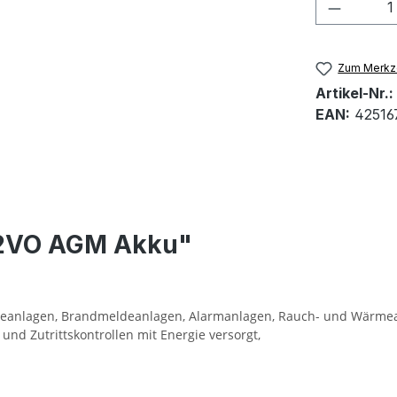
Produkt
Zum Merkze
Artikel-Nr.:
EAN:
42516
.2VO AGM Akku"
eldeanlagen, Brandmeldeanlagen, Alarmanlagen, Rauch- und Wärm
nd Zutrittskontrollen mit Energie versorgt,