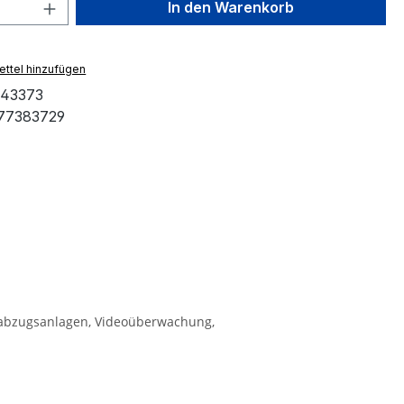
 Anzahl: Gib den gewünschten Wert ein 
In den Warenkorb
ttel hinzufügen
43373
77383729
eabzugsanlagen, Videoüberwachung,