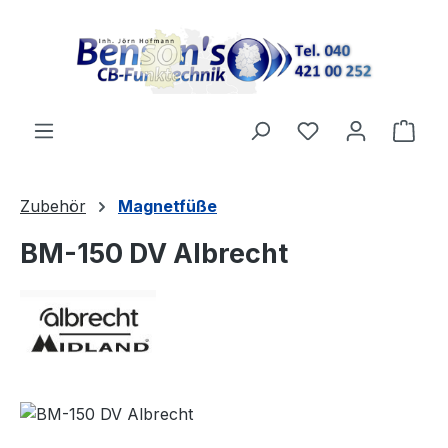
Zum Hauptinhalt springen
Ware
Zubehör
Magnetfüße
BM-150 DV Albrecht
Bildergalerie überspringen