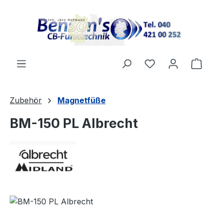
Zum Hauptinhalt springen
Ware
Zubehör
Magnetfüße
BM-150 PL Albrecht
Bildergalerie überspringen