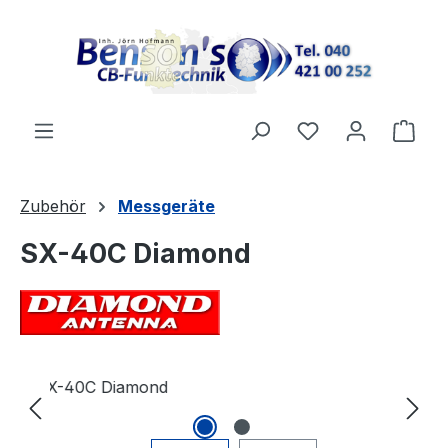
Zum Hauptinhalt springen
Du hast 0 Produ
Ware
Zubehör
Messgeräte
SX-40C Diamond
Bildergalerie überspringen