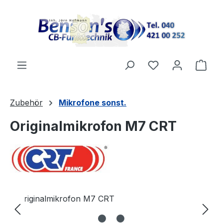
Zum Hauptinhalt springen
Ware
Zubehör
Mikrofone sonst.
Originalmikrofon M7 CRT
Bildergalerie überspringen