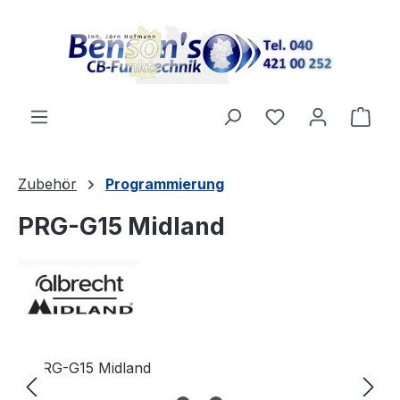
Zum Hauptinhalt springen
Ware
Zubehör
Programmierung
PRG-G15 Midland
Bildergalerie überspringen