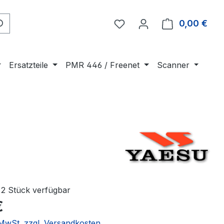
0,00 €
Ware
Ersatzteile
PMR 446 / Freenet
Scanner
2 Stück verfügbar
€
. MwSt. zzgl. Versandkosten