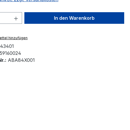
 Anzahl: Gib den gewünschten Wert ein 
In den Warenkorb
ttel hinzufügen
43401
59160024
r.:
ABA84X001