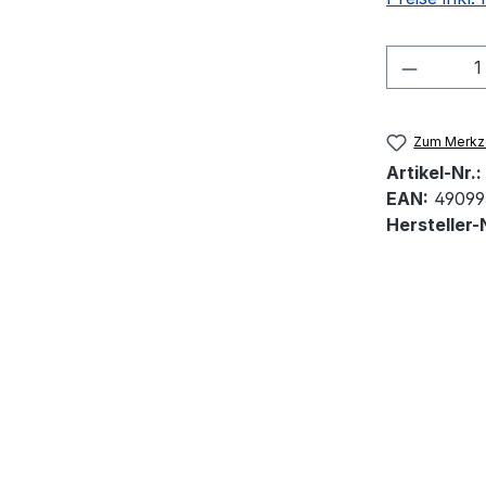
Produkt
Zum Merkze
Artikel-Nr.:
EAN:
49099
Hersteller-N