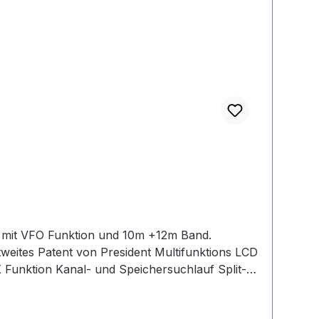
t mit VFO Funktion und 10m +12m Band.
Funktion Kanal- und Speichersuchlauf Split-
alette erheben. Integriertes SWR-Meter, CTCSS