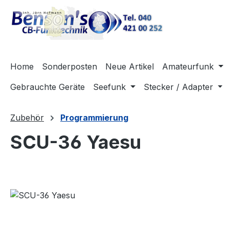
m Hauptinhalt springen
Zur Suche springen
Zur Hauptnavigation springen
Home
Sonderposten
Neue Artikel
Amateurfunk
Gebrauchte Geräte
Seefunk
Stecker / Adapter
Zubehör
Programmierung
SCU-36 Yaesu
Bildergalerie überspringen