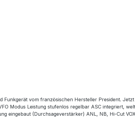
d Funkgerät vom französischen Hersteller President. Jetz
ng eingebaut (Durchsageverstärker) ANL, NB, Hi-Cut VOX 
Sendezeitbegrenzung) Erschlagend viele Funktionen, die den Nachfolger des
rätes als heissen Anwärter auf die Krone der President P