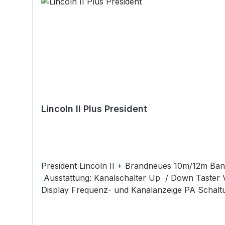
Lincoln II Plus President
President Lincoln II + Brandneues 10m/12m Ban
Ausstattung: Kanalschalter Up / Down Taster VFO Modus Leistung stufenlos regelbar ASC integriert, weltweites Patent von President Multifunktions LCD
Display Frequenz- und Kanalanzeige PA Schaltu
Funktion einstellbar Dimmer CTCSS und DCS Dual Watch TOT Schaltung (
seit den 80er Jahren bekannten 10m Allmode Ge