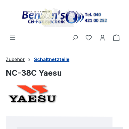
Zum Hauptinhalt springen
Ware
Zubehör
Schaltnetzteile
NC-38C Yaesu
Bildergalerie überspringen