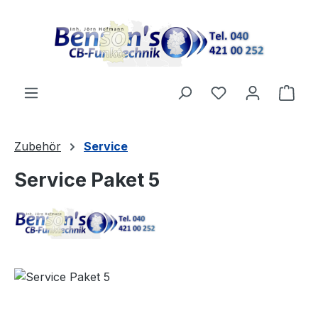
Zum Hauptinhalt springen
Ware
Zubehör
Service
Service Paket 5
Bildergalerie überspringen