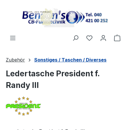
Zum Hauptinhalt springen
Du hast 0 Produ
Ware
Zubehör
Sonstiges / Taschen / Diverses
Ledertasche President f.
Randy III