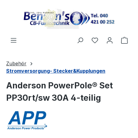
Zum Hauptinhalt springen
Ware
Zubehör
Stromversorgung- Stecker&Kupplungen
Anderson PowerPole® Set
PP30rt/sw 30A 4-teilig