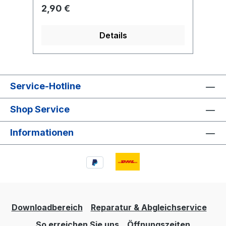
Regulärer Preis:
2,90 €
Details
Service-Hotline
Shop Service
Informationen
Downloadbereich
Reparatur & Abgleichservice
So erreichen Sie uns
Öffnungszeiten