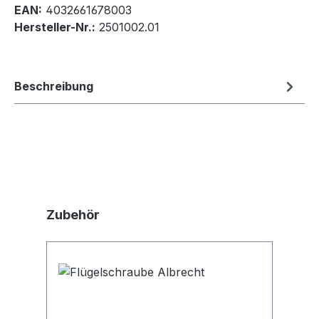
EAN:
4032661678003
Hersteller-Nr.:
2501002.01
Beschreibung
Produktgalerie überspringen
Zubehör