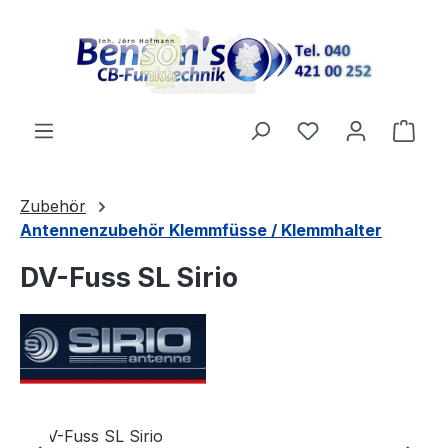
Zum Hauptinhalt springen
Ware
Zubehör
Antennenzubehör Klemmfüsse / Klemmhalter
DV-Fuss SL Sirio
Bildergalerie überspringen