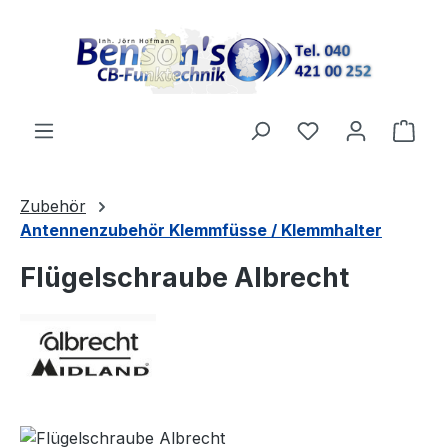
Zum Hauptinhalt springen
Ware
Zubehör
Antennenzubehör Klemmfüsse / Klemmhalter
Flügelschraube Albrecht
Bildergalerie überspringen