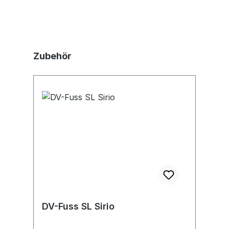
Produktgalerie überspringen
Zubehör
DV-Fuss SL Sirio