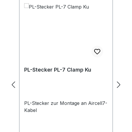
PL-Stecker PL-7 Clamp Ku
P
K
PL-Stecker zur Montage an Aircell7-
PL
Kabel
Ku
Ko