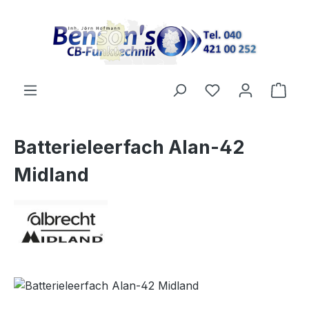
Zum Hauptinhalt springen
Ware
Batterieleerfach Alan-42
Midland
Bildergalerie überspringen