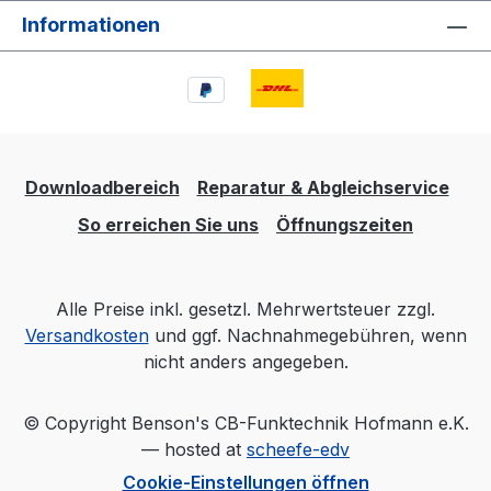
42DS (MIDLAND42DS) nicht "nur"
Informationen
ein CB-Handfunkgerät, sondern
auch ein sehr kompaktes CB-
Mobilfunkgerät. Dabei bringt dieses
Handfunkgerät durchaus die
Sendeleistung "großer" CB
Funkgeräte auf die Waage und bietet
Downloadbereich
Reparatur & Abgleichservice
einen großen Funktionsumfang.
ALAN (MIDLAND 42 oder ALAN
So erreichen Sie uns
Öffnungszeiten
42DS - wesentliche Unterschiede?
Der Hersteller weist besonders auf
die digitale Rauschunterdrückung
Alle Preise inkl. gesetzl. Mehrwertsteuer zzgl.
(automatische Squelch
Versandkosten
und ggf. Nachnahmegebühren, wenn
Funktion) und das damit verbundene
nicht anders angegeben.
gute Audiobild hin. Ob gerade bei
Handfunkgeräten - und besonders
© Copyright Benson's CB-Funktechnik Hofmann e.K.
bei Betrieb an Aufsteckantennen die
— hosted at
scheefe-edv
Funktion sehr wichtig ist, muss wohl
jeder Anwender für sich entscheiden.
Cookie-Einstellungen öffnen