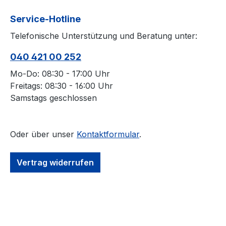
CB-Handfunkgerät, sondern auch ein sehr
kompaktes CB-Mobilfunkgerät. Dabei bringt
Service-Hotline
dieses Handfunkgerät durchaus die
Telefonische Unterstützung und Beratung unter:
Sendeleistung "großer" CB Funkgeräte auf
die Waage und bietet einen großen
040 421 00 252
Funktionsumfang. ALAN (MIDLAND 42 oder
ALAN 42DS - wesentliche Unterschiede?Der
Mo-Do: 08:30 - 17:00 Uhr
Hersteller weist besonders auf die digitale
Freitags: 08:30 - 16:00 Uhr
Rauschunterdrückung (automatische Squelch
Samstags geschlossen
Funktion) und das damit verbundene gute
Audiobild hin. Ob gerade bei
Handfunkgeräten - und besonders bei
Oder über unser
Kontaktformular
.
Betrieb an Aufsteckantennen die Funktion
sehr wichtig ist, muss wohl jeder Anwender
Vertrag widerrufen
für sich entscheiden. Umschaltbare
Kanalnormen - was bedeutet das? In den
Anfangszeiten des CB-Funks in Europa, gab
es in fast jedem Land unterschiedliche
Bestimmungen für den CB-Funk. Diese