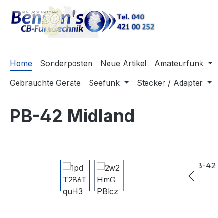
m Hauptinhalt springen
Zur Suche springen
Zur Hauptnavigation springen
Home
Sonderposten
Neue Artikel
Amateurfunk
Gebrauchte Geräte
Seefunk
Stecker / Adapter
PB-42 Midland
Bildergalerie überspringen