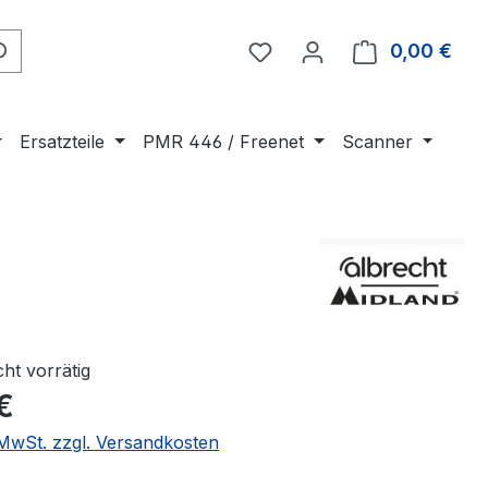
Du hast 0 Produkte auf 
0,00 €
Ware
Ersatzteile
PMR 446 / Freenet
Scanner
cht vorrätig
€
. MwSt. zzgl. Versandkosten